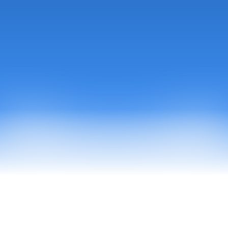
In dit artikel leggen we uit 
wat de nieuwe ZZP-
regeling inhoudt
 én hoe je dankzij het model van 
Social Secrets Academy voldoet aan de regels – 
zonder kopzorgen, zonder loondienst, en mét een 
sterk verdienmodel.
Stap nu aan boord
A unified framework 