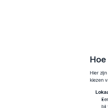
Hoe 
Hier zij
kiezen v
Lokaa
Een
bij