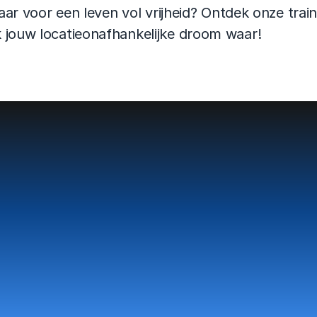
laar voor een leven vol vrijheid? 
Ontdek onze trai
 jouw locatieonafhankelijke droom waar!
an twijfel naar doen.
n droom naar richti