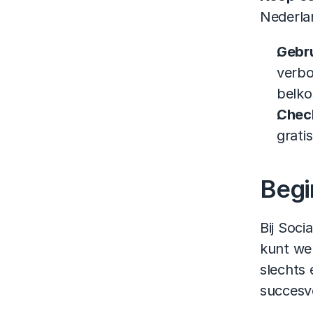
Nederla
Gebr
verbo
belko
Chec
grati
Begi
Bij Soci
kunt wer
slechts 
succesvo