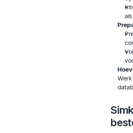
Int
als
Prep
Pre
co
Vo
voo
Hoeve
Werk 
datab
Simk
bes