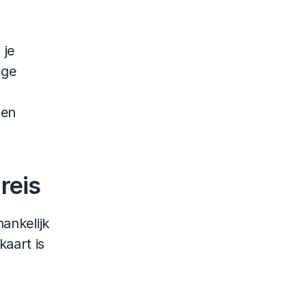
je 
ge 
en 
reis
ankelijk 
aart is 