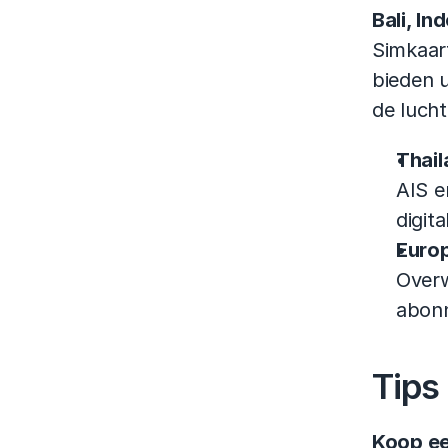
Bali, In
Simkaart
bieden u
de lucht
Thail
AIS e
digit
Euro
Overw
abonn
Tips
Koop ee