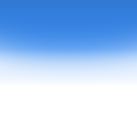
 Social Secrets Academy weten we hoe belangrijk dit is, 
arom helpen we je graag op weg met praktische tips ov
buitenlandse simkaarten.
Stap nu aan boord