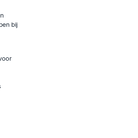
n 
en bij 
oor 
 