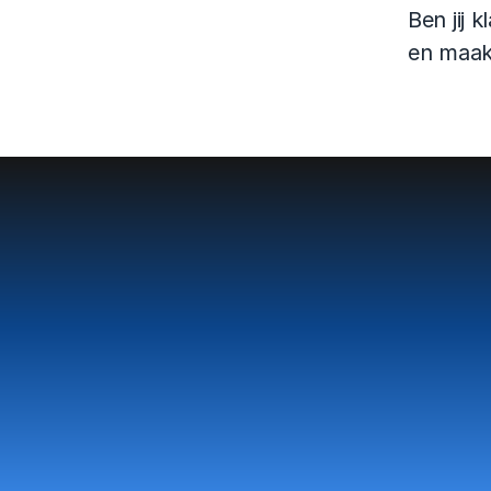
Ben jij k
en maak
V
Va