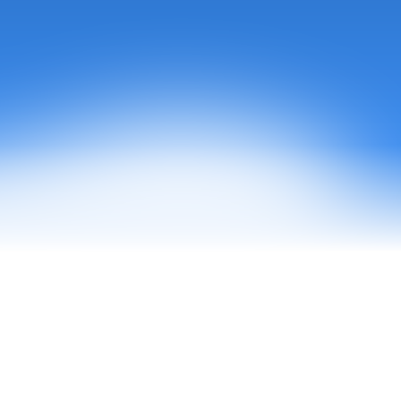
en 
er 