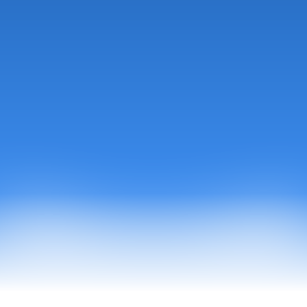
bewust in te delen.
Bij Social Secrets Academy leren we mensen hoe 
ze bedrijven kunnen helpen met online marketing, 
zodat ze een inkomen kunnen opbouwen dat niet 
afhankelijk is van één locatie. Dat betekent: 
werken vanuit je laptop, klanten helpen op 
afstand en bouwen aan een leven waarin jij 
bepaalt waar je woont en werkt.
Stap nu aan boord